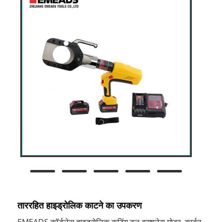
ताररहित हाइड्रोलिक काटने का उपकरण
EMEADS कॉर्डलेस हाइड्रोलिक कटिंग टूल ब्रशलेस मोटर, कार्बन