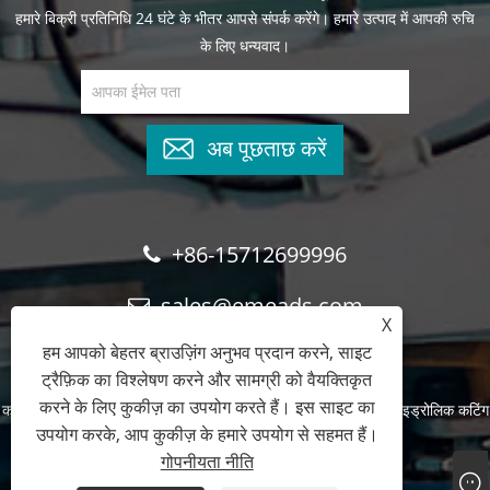
हमारे बिक्री प्रतिनिधि 24 घंटे के भीतर आपसे संपर्क करेंगे। हमारे उत्पाद में आपकी रुचि
के लिए धन्यवाद।
अब पूछताछ करें
+86-15712699996
sales@emeads.com
X
हम आपको बेहतर ब्राउज़िंग अनुभव प्रदान करने, साइट
ट्रैफ़िक का विश्लेषण करने और सामग्री को वैयक्तिकृत
करने के लिए कुकीज़ का उपयोग करते हैं। इस साइट का
कॉपीराइट © 2023 झेजियांग एमेड्स टूल्स कं, लिमिटेड। - क्रिम्पिंग टूल, हाइड्रोलिक कटिंग
उपयोग करके, आप कुकीज़ के हमारे उपयोग से सहमत हैं।
टूल, पंचिंग टूल - सर्वाधिकार सुरक्षित।
गोपनीयता नीति
Links
Sitemap
RSS
XML
गोपनीयता नीति